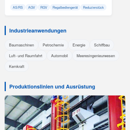
AS/RS
AGV
RGV
Regalbediengerät
Reduzierstück
Industrieanwendungen
Baumaschinen
Petrochemie
Energie
Schiffbau
Luft- und Raumfahrt
Automobil
Meeresingenieurwesen
Kernkraft
Produktionslinien und Ausrüstung