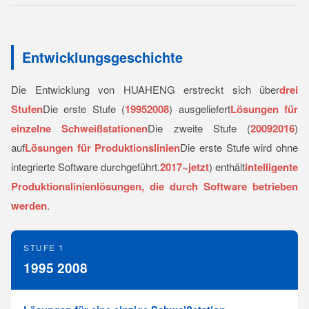
Entwicklungsgeschichte
Die Entwicklung von HUAHENG erstreckt sich über
drei
Stufen
Die erste Stufe (
1995­2008
) ausgeliefert
Lösungen für
einzelne Schweißstationen
Die zweite Stufe (
2009­2016
)
auf
Lösungen für Produktionslinien
Die erste Stufe wird ohne
integrierte Software durchgeführt.
2017~jetzt
) enthält
intelligente
Produktionslinienlösungen, die durch Software betrieben
werden
.
STUFE 1
1995 2008