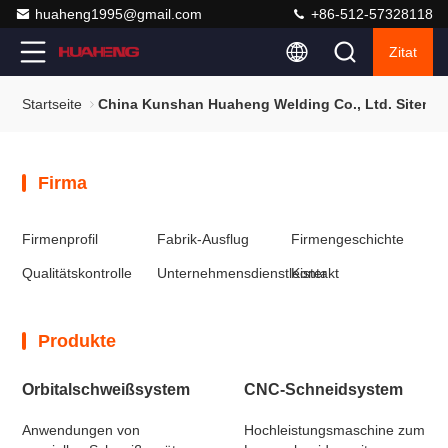
huaheng1995@gmail.com
+86-512-57328118
Zitat
Startseite
China Kunshan Huaheng Welding Co., Ltd. Sitema
Firma
Firmenprofil
Fabrik-Ausflug
Firmengeschichte
Qualitätskontrolle
Unternehmensdienstleister
Kontakt
Produkte
Orbitalschweißsystem
CNC-Schneidsystem
Anwendungen von
Hochleistungsmaschine zum