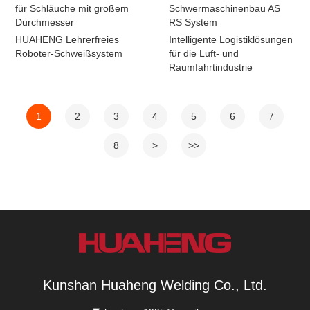
für Schläuche mit großem
Schwermaschinenbau AS
Durchmesser
RS System
HUAHENG Lehrerfreies
Intelligente Logistiklösungen
Roboter-Schweißsystem
für die Luft- und
Raumfahrtindustrie
1
2
3
4
5
6
7
8
>
>>
Kunshan Huaheng Welding Co., Ltd.