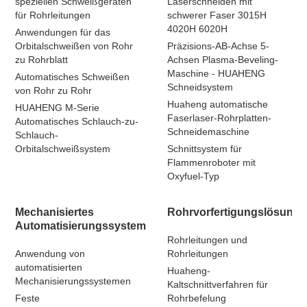
speziellen Schweißgeräten
Laserschneiden mit
für Rohrleitungen
schwerer Faser 3015H
4020H 6020H
Anwendungen für das
Orbitalschweißen von Rohr
Präzisions-AB-Achse 5-
zu Rohrblatt
Achsen Plasma-Beveling-
Maschine - HUAHENG
Automatisches Schweißen
Schneidsystem
von Rohr zu Rohr
Huaheng automatische
HUAHENG M-Serie
Faserlaser-Rohrplatten-
Automatisches Schlauch-zu-
Schneidemaschine
Schlauch-
Orbitalschweißsystem
Schnittsystem für
Flammenroboter mit
Oxyfuel-Typ
Mechanisiertes
Rohrvorfertigungslösung
Automatisierungssystem
Rohrleitungen und
Anwendung von
Rohrleitungen
automatisierten
Huaheng-
Mechanisierungssystemen
Kaltschnittverfahren für
Feste
Rohrbefelung