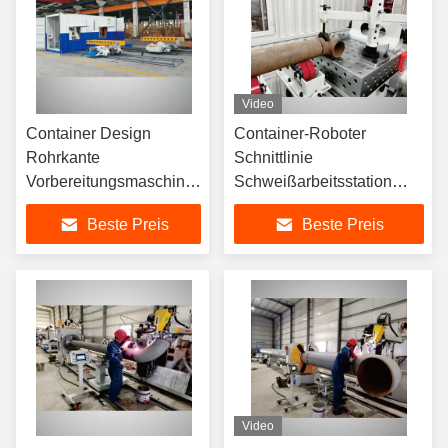
Video
Container Design
Container-Roboter
Rohrkante
Schnittlinie
Vorbereitungsmaschine
Schweißarbeitsstation
Arbeitsplatz hohe
Ausrüstung TIG MAG
Beste Preis
Beste Preis
Effizienz
Video