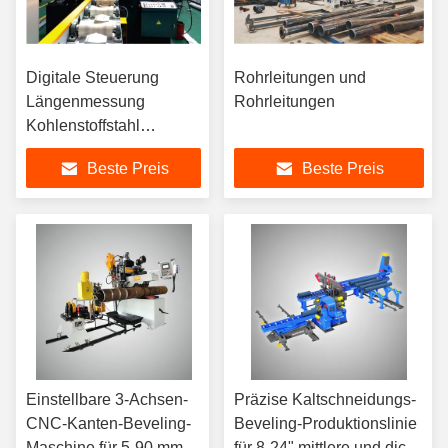
Digitale Steuerung
Rohrleitungen und
Längenmessung
Rohrleitungen
Kohlenstoffstahl
Bandsäge
Beste Preis
Beste Preis
Einstellbare 3-Achsen-
Präzise Kaltschneidungs-
CNC-Kanten-Beveling-
Beveling-Produktionslinie
Maschine für 5-90 mm
für 8-24" mittlere und dicke