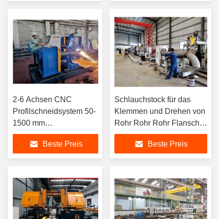
2-6 Achsen CNC
Schlauchstock für das
Profilschneidsystem 50-
Klemmen und Drehen von
1500 mm
Rohr Rohr Rohr Flansche
Schnittdurchmesser
Rohr Ellenbogen Rohr-
Beste Preis
Beste Preis
Tee Rohr zum Reduktor