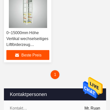
0~15000mm Höhe
Vertikal wechselseitiges
Liftförderzeug
Verschluss
Beste Preis
Liftförderzeug
automatisch
1
Kontaktpersonen
Kontaktpersonen:
Mr. Ruan