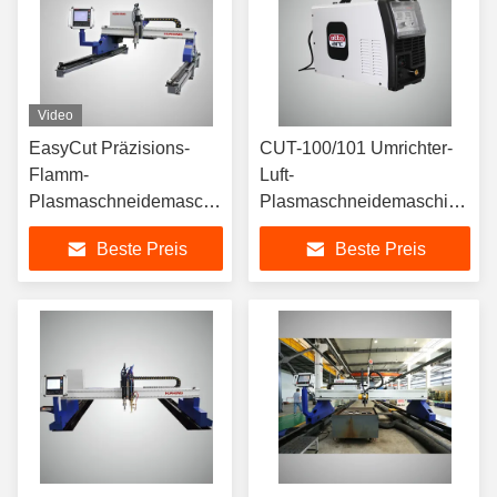
Video
EasyCut Präzisions-
CUT-100/101 Umrichter-
Flamm-
Luft-
Plasmaschneidemaschine
Plasmaschneidemaschine
Spurlänge 1500 mm 12
330V~500V Hohe
Beste Preis
Beste Preis
m/Min
Zuverlässigkeit