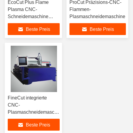
EcoCut Plus Flame
ProCut Präzisions-CNC-
Plasma CNC-
Flammen-
Schneidemaschine
Plasmaschneidemaschine
Multifunktionelle mittlere
Beste Preis
Beste Preis
Größe
FineCut integrierte
CNC-
Plasmaschneidemaschine
6020 4020 3015
Beste Preis