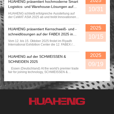
2025
HUAHENG präsentiert hochmoderne Smart
Istung Darstellt. Es Eignet Sich Für
Gerade Rohre Mit Verschiedenen
Hochdichte-Gyration-Vertikalhebermodul-Speichersystem Mehrfachverbindung
Logistics- und Warehouse-Lösungen auf
10/31
Anschlüssen, Insbesondere Für La
der CeMAT ASIA 2025
Nge Rohre Mit Anschlüssen An Bei
HUAHENG schließt erfolgreiche Ausstellung auf
Den Enden.
der CeMAT ASIA 2025 ab und treibt Innovationen
im intelligenten Lager voran Shanghai, 31. Oktober
2025– Huaheng schloss stolz seine Teilnahme an
2025
der CeMAT ASIA 2025, Asiens führender
HUAHENG präsentiert Kernschweiß- und -
Logistiktechnologie-Ausstellung, die im Shanghai
schneidlösungen auf der FABEX 2025 in
New International Expo Centre stattfand, ab. Unter
10/15
dem Motto “Smart Logistics für sechs
Saudi-Arabien
Vom 12. bis 15. Oktober 2025 findet im Riyadh
Schlüsselindustrien,”präsentierte Huaheng seine
International Exhibition Center die 12. FABEX /
fortschrittlichen intelligenten Logistiklösungen und
Metal & Steel Exhibition statt – die führende
modernste Teleskopgabelprodukte und bekräftigte
Veranstaltung der Golfregion für Metallverarbeitung
damit seine Rolle als zuverlässiger Partner in der
2025
und Industrietechnik. Im Einklang mit der
intelligenten Fertigung. Branchenspezifische
HUAHENG auf der SCHWEISSEN &
saudischen Vision 2030 und den 6 Milliarden US-
intelligente Logistiklösungen Huaheng hob sein
SCHNEIDEN 2025
Dollar Investitionen in die Stahl- und
09/19
Fachwissen durch spezialisierte Lösungen für
Metallindustrie, Kunshan Huaheng Welding Co.,
sechs Hauptsektoren hervor: CCL, Kabelbaum,
Essen (Deutschland) At the world's premier trade
Ltd., ein führendes Unternehmen im Bereich der
Automobilglas, Transformatoren, flexible
fair for joining technology, SCHWEISSEN &
industriellen Schweiß- und
Verpackungen und Profile. Jede Lösung integrierte
SCHNEIDEN 2025, KUNSHAN HUAHENG
Schneideautomatisierung, bestätigt seine
automatisiertes Handling, intelligente Steuerung
Welding Co., Ltd. (in englischer Sprache:
Teilnahme an Stand C9, und stellt drei
und datengesteuertes Management, um eine
KUNSHAN HUAHENG Welding Co., Ltd.)(Stand
Vorzeigelösungen vor, die auf die industriellen
vollständig unbemannte Lagerung, präzise
7D27) präsentierte eine überzeugende Vision
Bedürfnisse des Nahen Ostens zugeschnitten sind.
Materialverteilung und vollständige
seiner Entwicklung von einem Spezialisten für
Vorzeigelösungen auf der Ausstellung Die
Prozessrückverfolgbarkeit zu erreichen – und so
Schweißautomation zu einem umfassenden
Ausstellung von HUAHENG konzentriert sich auf
hohe Flexibilität und Zuverlässigkeit für moderne
Anbieter integrierter Lösungen für intelligente
drei Kernproduktlinien, die die wachsende
intelligente Fabriken zu liefern. Einführung
Fertigung.. Das Herzstück des HUAHENG-
Nachfrage der Region nach Präzision, Effizienz
innovativer Produkte: Hochleistungs-
Standes war eine Live-Demonstration
und Automatisierung in der Metallverarbeitung
Teleskopgabeln Ein Hauptanziehungspunkt war
seinerWeiterentwickelte Roboter-
bedienen: 1. Automatische Schneideanlagen 2.
die Einführung der neuen Teleskopgabelserie von
Automatisierungszelle für Rohr-zu-Rohr-
Roboterschweiß- und -schneidesysteme 3.
Huaheng, die für ihre hohe Festigkeit, Stabilität und