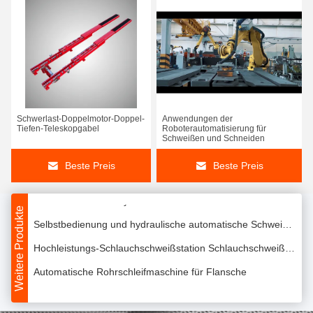
Manuelle Schweißmaschine für die Schweißmaschine für die Schweißmaschine für die Schweißmaschine
Schwerlast-Doppelmotor-Doppel-
Anwendungen der
Huaheng Automation Gantry Laser Spot Schweißmaschine 2KW hohe Effizienz
Tiefen-Teleskopgabel
Roboterautomatisierung für
Schweißen und Schneiden
Container-Roboter Schnittlinie Schweißarbeitsstation Ausrüstung TIG MAG
Beste Preis
Beste Preis
Hochdichte-Gyration-Vertikalhebermodul-Speichersystem Mehrfachverbindung
Hochdichte AS RS-System mit mittlerer Stand-Alone-Lifttrag von 300 kg
Weitere Produkte
Selbstbedienung und hydraulische automatische Schweißwalze 100-1000 mm/Min
Hochleistungs-Schlauchschweißstation Schlauchschweißsystem
Automatische Rohrschleifmaschine für Flansche
Schweißstation für Schläuche mit offenem Kopf
Press-Rollenschweißstation Rohrschweißsystem PLC gesteuert