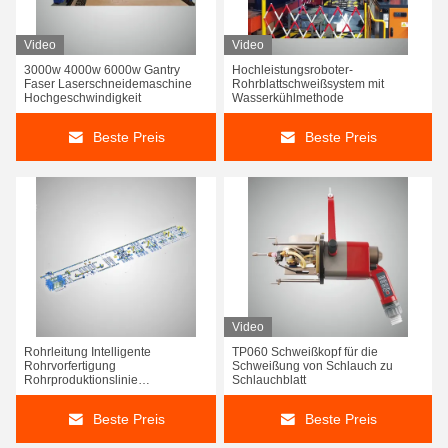
Video
Video
3000w 4000w 6000w Gantry
Hochleistungsroboter-
Faser Laserschneidemaschine
Rohrblattschweißsystem mit
Hochgeschwindigkeit
Wasserkühlmethode
Beste Preis
Beste Preis
Video
Rohrleitung Intelligente
TP060 Schweißkopf für die
Rohrvorfertigung
Schweißung von Schlauch zu
Rohrproduktionslinie
Schlauchblatt
Hochleistung
Beste Preis
Beste Preis