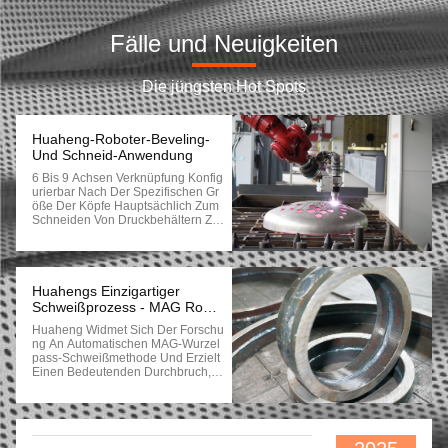
Effiziente Schlauchschläuche Schweißstation Typ A Schlauchschläuche Schweißmaschine
Fälle und Neuigkeiten
Schweißsystem für Rohre mit kleinem und mittlerem Durchmesser Typ B
Die jüngsten Hot Spots
Kohlenstoffstahl Gerade Rohrflansche Vierköpfige Schweißstation PF4H-24M
Montage und Schweiß integrierte Rohrproduktion Maschine angepasst
Huaheng-Roboter-Beveling-
Und Schneid-Anwendung
2-14" Rohrspulen Vorfertigung Rohrproduktionslinie angepasst
6 Bis 9 Achsen Verknüpfung Konfig
Urierbar Nach Der Spezifischen Gr
QF025 Flachmachine für Wärmetauscherrohre
Öße Der Köpfe Hauptsächlich Zum
Schneiden Von Druckbehältern Zu
Sätzliche Konfiguration: Plasma-, Fl
QCB-150 Rohrschneidemaschine
Ammen- Oder Laserschnitt 6 B
Is 7 Achsenverbindungsbearbeitun
Flexible Roboter-Laser-Cladding-System 2000W~8000W Hochleistung
G Der Roboter Kann Längs Reisen.
Für Das Schneiden Von Linien In F
Huahengs Einzigartiger
Hochgeschwindigkeits-Scan-Laser-Schweißmaschine einfach zu bedienen und zu warten
Orm Von "I", "X", "Y", "V", "K" Und Ku
Schweißprozess - MAG Root
Rven In Verschiedenen Dicken Geei
Pass
Huaheng Widmet Sich Der Forschu
Gnet. Optional: Plasma- Oder Flam
EasyCut Präzisions-Flamm-Plasmaschneidemaschine Spurlänge 1500 mm 12 m/Min
Ng An Automatischen MAG-Wurzel
Mschneidverfahren.
Pass-Schweißmethode Und Erzielt
Manuelle Schweißmaschine für die Schweißmaschine für die Schweißmaschine für die Schweißmaschine
Einen Bedeutenden Durchbruch, D
Er Automatisches Schweißen Für D
As Einfügen Von Gas Innerhalb Vo
Huaheng Automation Gantry Laser Spot Schweißmaschine 2KW hohe Effizienz
N 0-6mm Verwendet,Mechanische
Prüfung Und Röntgenprüfung Stufe
Container-Roboter Schnittlinie Schweißarbeitsstation Ausrüstung TIG MAG
Ll Bestehen, Was Eine Wichtige Le