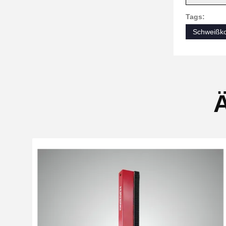
Tags:
Schweißko
Ä