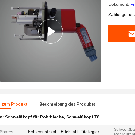
Dokument:
Pr
Zahlungs- un
n zum Produkt
Beschreibung des Produkts
en:
Schweißkopf für Rohrbleche
,
Schweißkopf T8
Schweißba
ßbares
Kohlenstoffstahl, Edelstahl, Titallegier
Rohrdurch