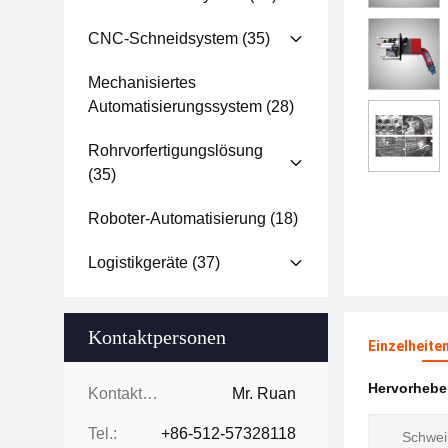
CNC-Schneidsystem
(35)
Mechanisiertes
Automatisierungssystem
(28)
Rohrvorfertigungslösung
(35)
Roboter-Automatisierung
(18)
Logistikgeräte
(37)
Kontaktpersonen
Einzelheite
Hervorheb
Kontaktpersonen:
Mr. Ruan
Tel.:
+86-512-57328118
Schwei