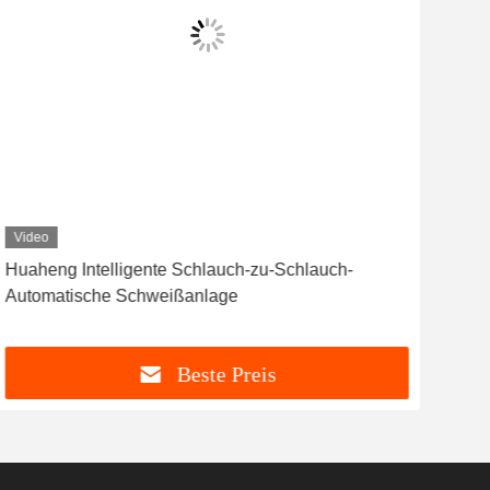
Video
Huaheng Intelligente Schlauch-zu-Schlauch-
T
Automatische Schweißanlage
Beste Preis