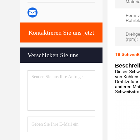
Materia
Form v
Rohrbl
Kontaktieren Sie uns jetzt
Drehge
(rpm):
Verschicken Sie uns
T8 Schweißk
Beschrei
Dieser Schwe
von Kohlenst
Drahtzufuhr
anderen Mate
Schweißstrom