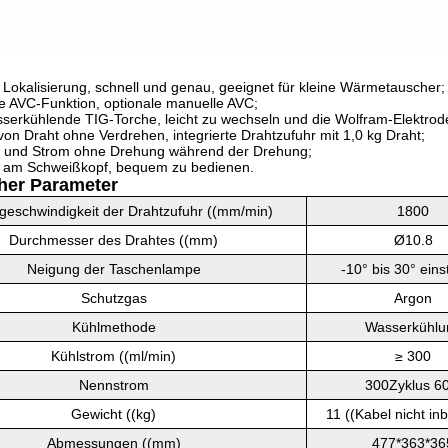
Lokalisierung, schnell und genau, geeignet für kleine Wärmetauscher;
e AVC-Funktion, optionale manuelle AVC;
erkühlende TIG-Torche, leicht zu wechseln und die Wolfram-Elektrode
on Draht ohne Verdrehen, integrierte Drahtzufuhr mit 1,0 kg Draht;
 und Strom ohne Drehung während der Drehung;
 am Schweißkopf, bequem zu bedienen.
her Parameter
geschwindigkeit der Drahtzufuhr ((mm/min)
1800
Durchmesser des Drahtes ((mm)
Ø10.8
Neigung der Taschenlampe
-10° bis 30° eins
Schutzgas
Argon
Kühlmethode
Wasserkühlu
Kühlstrom ((ml/min)
≥ 300
Nennstrom
300Zyklus 6
Gewicht ((kg)
11 ((Kabel nicht inb
Abmessungen ((mm)
477*363*36