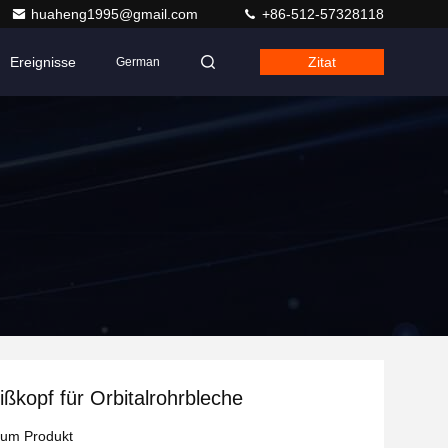
huaheng1995@gmail.com
+86-512-57328118
Ereignisse
Zitat
German
ßkopf für Orbitalrohrbleche
zum Produkt