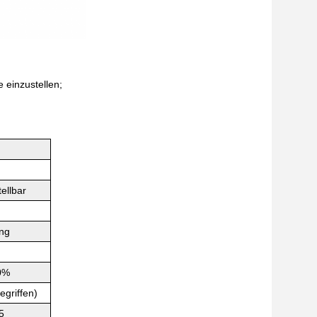
 einzustellen;
tellbar
ng
0%
egriffen)
5