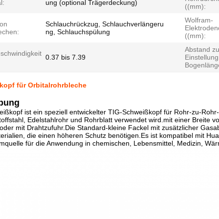
l:
ung (optional Trägerdeckung)
((mm):
Wolfram-
on
Schlauchrückzug, Schlauchverlängeru
Elektrode
echen:
ng, Schlauchspülung
((mm):
Abstand zu
schwindigkeit
0.37 bis 7.39
Einstellung
Bogenläng
opf für Orbitalrohrbleche
bung
ißkopf ist ein speziell entwickelter TIG-Schweißkopf für Rohr-zu-Rohr-
offstahl, Edelstahlrohr und Rohrblatt verwendet wird.mit einer Breit
 oder mit Drahtzufuhr.Die Standard-kleine Fackel mit zusätzlicher Ga
rialien, die einen höheren Schutz benötigen.Es ist kompatibel mit Hu
quelle für die Anwendung in chemischen, Lebensmittel, Medizin, Wärme