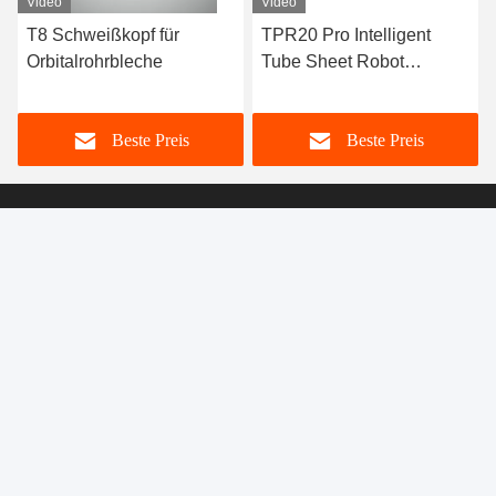
Video
Video
T8 Schweißkopf für
TPR20 Pro Intelligent
Orbitalrohrbleche
Tube Sheet Robot
Schweißsystem für
D8mm~110mm Rohr
Beste Preis
Beste Preis
Kunshan Huaheng Welding Co., Ltd.
huaheng1995@gmail.com
+86-512-57328118
Bei der Ermittlung der Tatsache, dass der Verstoß gegen
die Verordnung (EG) Nr. 45/2001 des Europäischen
Parlaments und des Rates (ABl.215334