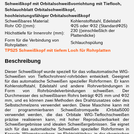
Schweißkopf mit Orbitalschweißvorrichtung mit Tiefloch
,
Schlauchblatt Orbitalschweißkopf
,
hochleistungsfähiger Orbitalschweißkopf
Schweißbares Material:
Kohlenstoffstahl, Edelstahl
Rohr OD ((mm):
Φ25 oder Φ32 (StandardΦ25)
230 ((einschließlich der
Höchsttiefe für Innenrohr (mm):
Plattendicke)
Form für die Verbindung von
Schlauchspülung
Rohrplatten:
TPS25 Schweißkopf mit tiefem Loch für Rohrplatten
Beschreibung
Dieser Schweißkopf wurde speziell für das vollautomatische WIG-
Schweißen von Tieflochrohren/-rohrböden entwickelt. Geeignet
für das automatische Schweißen spezieller Rohrformen. Er kann
Kohlenstoffstahl, Edelstahl und andere Rohrverbindungen in
Form von Rohrbündelverbindungen schweißen. Der
Durchmesser des schweißbaren Rohrs beträgt Φ25 mm und Φ32
mm, und es können zwei Methoden des Drahtzusatzes oder des
Selbstschmelzens verwendet werden. Diese Maschine kann mit
der programmierbaren Schweißstromquelle iOrbital5000
verwendet werden, die das Orbitale WIG-Tieflochschweißen
präzise realisieren kann, mit hoher Reproduzierbarkeit der
Schweißergebnisse und idealen Schweißergebnissen. Sie eignet
sich für das automatische Schweißen spezieller Rohrformen in
Kesseln, Wärmetauschern, im Elektrizitätsbau, in der chemischen