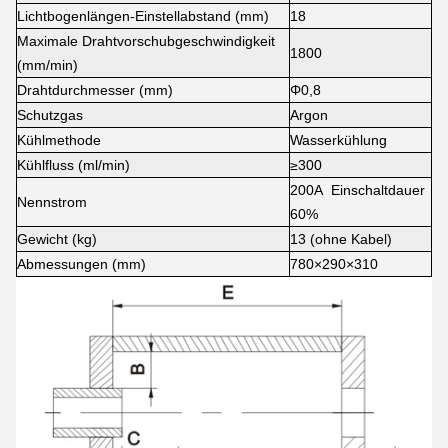
Lichtbogenlängen-Einstellabstand (mm)
18
Maximale Drahtvorschubgeschwindigkeit
1800
(mm/min)
Drahtdurchmesser (mm)
Φ0,8
Schutzgas
Argon
Kühlmethode
Wasserkühlung
Kühlfluss (ml/min)
≥300
200A Einschaltdauer
Nennstrom
60%
Gewicht (kg)
13 (ohne Kabel)
Abmessungen (mm)
780×290×310