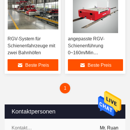
RGV-System für
angepasste RGV-
Schienenfahrzeuge mit
Schienenführung
zwei Bahnhöfen
0~160m/Min
Geschwindigkeitsvariable
Beste Preis
Beste Preis
Frequenzregelung
1
Kontaktpersonen
Kontaktpersonen:
Mr. Ruan