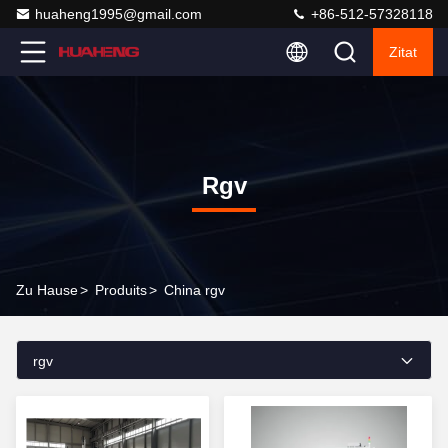
huaheng1995@gmail.com
+86-512-57328118
Zitat
Rgv
Zu Hause
>
Produits
>
China rgv
rgv