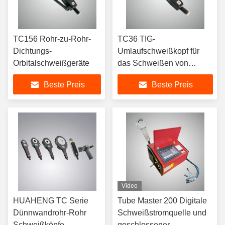
TC156 Rohr-zu-Rohr-
TC36 TIG-
Dichtungs-
Umlaufschweißkopf für
Orbitalschweißgeräte
das Schweißen von
Rohren
Beste Preis
Beste Preis
Video
HUAHENG TC Serie
Tube Master 200 Digitale
Dünnwandrohr-Rohr
Schweißstromquelle und
Schweißköpfe
geschlossener