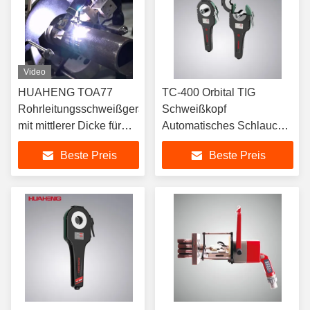
Video
HUAHENG TOA77
TC-400 Orbital TIG
Rohrleitungsschweißgeräte
Schweißkopf
mit mittlerer Dicke für
Automatisches Schlauch-
das Schweißen von
zu-Schlauch-Orbital-
Beste Preis
Beste Preis
Rohr zu Rohr
Schweißsystem.