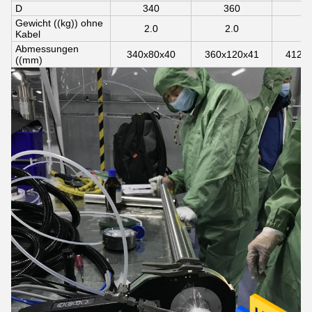
D
340
360
4
Gewicht ((kg)) ohne
2.0
2.0
3
Kabel
Abmessungen
340x80x40
360x120x41
412x
((mm)