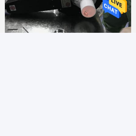
Tags:
Schweißkopf mit Selbstfusion
Luftkühl-Orbitalschweißkopf
Self Fusion orbital weld head
Kontaktpersonen