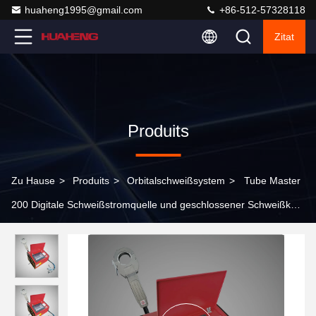
huaheng1995@gmail.com
+86-512-57328118
Zitat
Produits
Zu Hause
>
Produits
>
Orbitalschweißsystem
>
Tube Master
200 Digitale Schweißstromquelle und geschlossener Schweißkopf
der TC-Serie