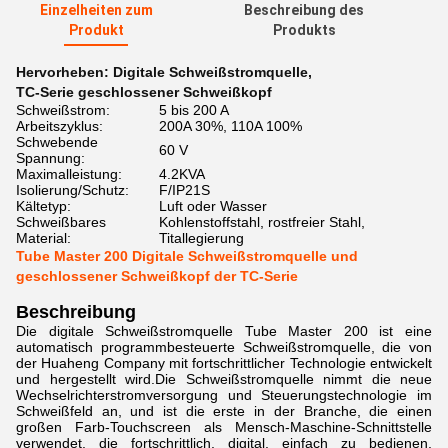
Einzelheiten zum
Beschreibung des
Produkt
Produkts
Hervorheben:
Digitale Schweißstromquelle
,
TC-Serie geschlossener Schweißkopf
Schweißstrom:
5 bis 200 A
Arbeitszyklus:
200A 30%, 110A 100%
Schwebende
60 V
Spannung:
Maximalleistung:
4.2KVA
Isolierung/Schutz:
F/IP21S
Kältetyp:
Luft oder Wasser
Schweißbares
Kohlenstoffstahl, rostfreier Stahl,
Material:
Titallegierung
Tube Master 200 Digitale Schweißstromquelle und
geschlossener Schweißkopf der TC-Serie
Beschreibung
Die digitale Schweißstromquelle Tube Master 200 ist eine
automatisch programmbesteuerte Schweißstromquelle, die von
der Huaheng Company mit fortschrittlicher Technologie entwickelt
und hergestellt wird.Die Schweißstromquelle nimmt die neue
Wechselrichterstromversorgung und Steuerungstechnologie im
Schweißfeld an, und ist die erste in der Branche, die einen
großen Farb-Touchscreen als Mensch-Maschine-Schnittstelle
verwendet, die fortschrittlich, digital, einfach zu bedienen,