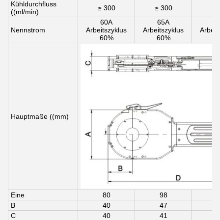
Kühldurchfluss
≥ 300
≥ 300
≥ 
((ml/min)
60A
65A
7
Nennstrom
Arbeitszyklus
Arbeitszyklus
Arbeit
60%
60%
6
Hauptmaße ((mm)
Eine
80
98
1
B
40
47
C
40
41