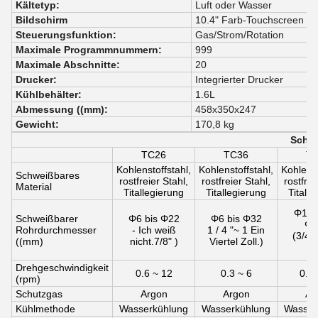
Kältetyp:
Luft oder Wasser
Bildschirm
10.4" Farb-Touchscreen
Steuerungsfunktion:
Gas/Strom/Rotation
Maximale Programmnummern:
999
Maximale Abschnitte:
20
Drucker:
Integrierter Drucker
Kühlbehälter:
1.6L
Abmessung ((mm):
458x350x247
Gewicht:
170,8 kg
Schwe
TC26
TC36
T
Kohlenstoffstahl,
Kohlenstoffstahl,
Kohlenst
Schweißbares
rostfreier Stahl,
rostfreier Stahl,
rostfrei
Material
Titallegierung
Titallegierung
Titall
Φ19.
Schweißbarer
Φ6 bis Φ22
Φ6 bis Φ32
Φ6
Rohrdurchmesser
- Ich weiß
1 / 4 "~ 1
Ein
(
3/4 "
((mm)
nicht.
7/8"
)
Viertel Zoll.
)
Zo
Drehgeschwindigkeit
0.6 ~ 12
0.3 ~ 6
0.2 
(rpm)
Schutzgas
Argon
Argon
Ar
Kühlmethode
Wasserkühlung
Wasserkühlung
Wasser