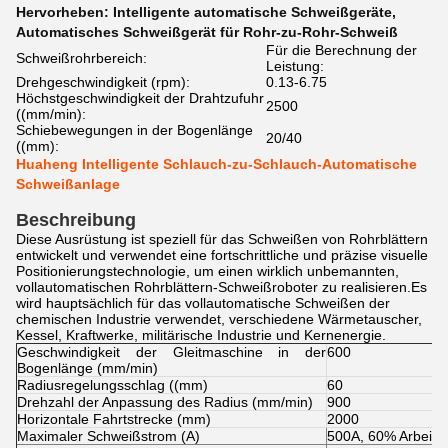
Hervorheben:
Intelligente automatische Schweißgeräte
,
Automatisches Schweißgerät für Rohr-zu-Rohr-Schweiß
Für die Berechnung der
Schweißrohrbereich:
Leistung:
Drehgeschwindigkeit (rpm):
0.13-6.75
Höchstgeschwindigkeit der Drahtzufuhr
2500
((mm/min):
Schiebewegungen in der Bogenlänge
20/40
((mm):
Huaheng Intelligente Schlauch-zu-Schlauch-Automatische
Schweißanlage
Beschreibung
Diese Ausrüstung ist speziell für das Schweißen von Rohrblättern
entwickelt und verwendet eine fortschrittliche und präzise visuelle
Positionierungstechnologie, um einen wirklich unbemannten,
vollautomatischen Rohrblättern-Schweißroboter zu realisieren.Es
wird hauptsächlich für das vollautomatische Schweißen der
chemischen Industrie verwendet, verschiedene Wärmetauscher,
Kessel, Kraftwerke, militärische Industrie und Kernenergie.
Geschwindigkeit der Gleitmaschine in der
600
Bogenlänge (mm/min)
Radiusregelungsschlag ((mm)
60
Drehzahl der Anpassung des Radius (mm/min)
900
Horizontale Fahrtstrecke (mm)
2000
Maximaler Schweißstrom (A)
500A, 60% Arbeitsz