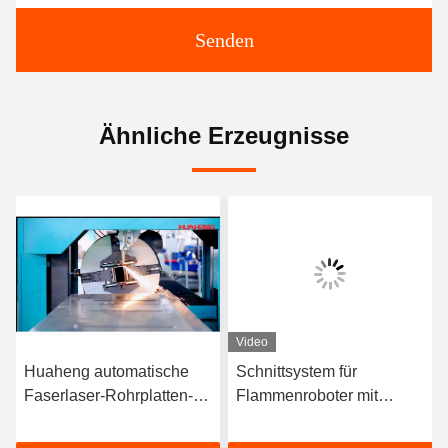
Senden
Ähnliche Erzeugnisse
Video
Huaheng automatische
Schnittsystem für
H
Faserlaser-Rohrplatten-
Flammenroboter mit
F
Schneidemaschine
Oxyfuel-Typ