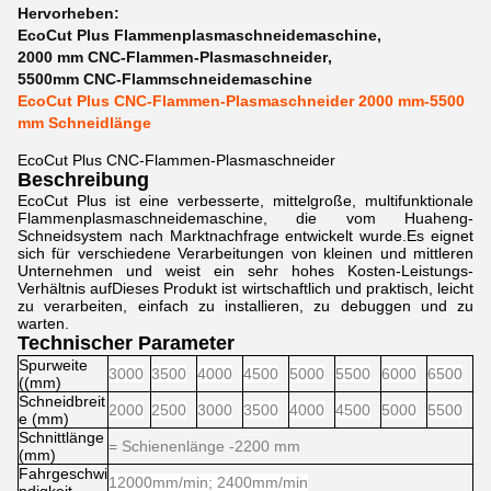
Hervorheben:
EcoCut Plus Flammenplasmaschneidemaschine
,
2000 mm CNC-Flammen-Plasmaschneider
,
5500mm CNC-Flammschneidemaschine
EcoCut Plus CNC-Flammen-Plasmaschneider 2000 mm-5500
mm Schneidlänge
EcoCut Plus CNC-Flammen-Plasmaschneider
Beschreibung
EcoCut Plus ist eine verbesserte, mittelgroße, multifunktionale
Flammenplasmaschneidemaschine, die vom Huaheng-
Schneidsystem nach Marktnachfrage entwickelt wurde.Es eignet
sich für verschiedene Verarbeitungen von kleinen und mittleren
Unternehmen und weist ein sehr hohes Kosten-Leistungs-
Verhältnis aufDieses Produkt ist wirtschaftlich und praktisch, leicht
zu verarbeiten, einfach zu installieren, zu debuggen und zu
warten.
Technischer Parameter
Spurweite
3000
3500
4000
4500
5000
5500
6000
6500
((mm)
Schneidbreit
2000
2500
3000
3500
4000
4500
5000
5500
e (mm)
Schnittlänge
= Schienenlänge -2200 mm
(mm)
Fahrgeschwi
12000mm/min; 2400mm/min