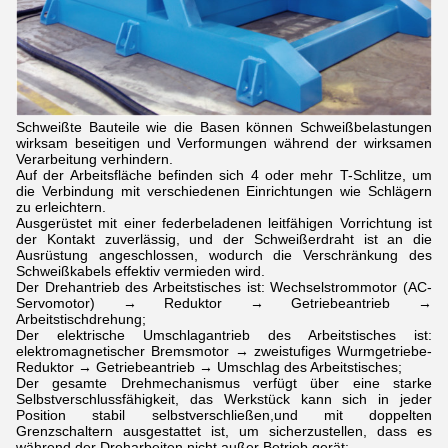
Schweißte Bauteile wie die Basen können Schweißbelastungen
wirksam beseitigen und Verformungen während der wirksamen
Verarbeitung verhindern.
Auf der Arbeitsfläche befinden sich 4 oder mehr T-Schlitze, um
die Verbindung mit verschiedenen Einrichtungen wie Schlägern
zu erleichtern.
Ausgerüstet mit einer federbeladenen leitfähigen Vorrichtung ist
der Kontakt zuverlässig, und der Schweißerdraht ist an die
Ausrüstung angeschlossen, wodurch die Verschränkung des
Schweißkabels effektiv vermieden wird.
Der Drehantrieb des Arbeitstisches ist: Wechselstrommotor (AC-
Servomotor) → Reduktor → Getriebeantrieb →
Arbeitstischdrehung;
Der elektrische Umschlagantrieb des Arbeitstisches ist:
elektromagnetischer Bremsmotor → zweistufiges Wurmgetriebe-
Reduktor → Getriebeantrieb → Umschlag des Arbeitstisches;
Der gesamte Drehmechanismus verfügt über eine starke
Selbstverschlussfähigkeit, das Werkstück kann sich in jeder
Position stabil selbstverschließen,und mit doppelten
Grenzschaltern ausgestattet ist, um sicherzustellen, dass es
während der Dreharbeiten nicht außer Betrieb gerät;