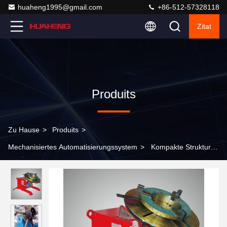
huaheng1995@gmail.com
+86-512-57328118
Zitat
Produits
Zu Hause
>
Produits
>
Mechanisiertes Automatisierungssystem
>
Kompakte Struktur
Drehrohr-Schweiß-Positionierer Bequeme Bedienung