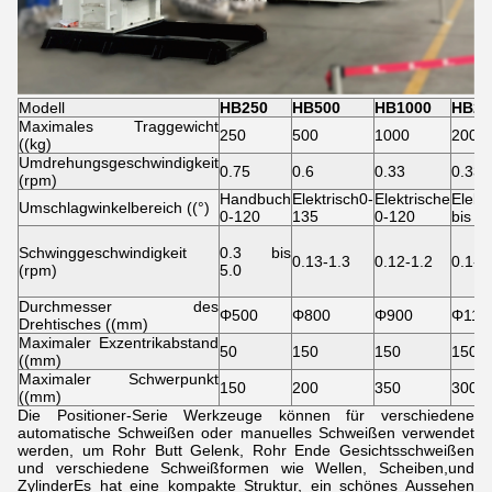
Modell
HB250
HB500
HB1000
HB20
Maximales Traggewicht
250
500
1000
2000
((kg)
Umdrehungsgeschwindigkeit
0.75
0.6
0.33
0.33
(rpm)
Handbuch
Elektrisch
0-
Elektrische
Elektr
Umschlagwinkelbereich ((°)
0-120
135
0-120
bis 1
Schwinggeschwindigkeit
0.3 bis
0.13-1.3
0.12-1.2
0.1-1
(rpm)
5.0
Durchmesser des
Φ500
Φ800
Φ900
Φ110
Drehtisches ((mm)
Maximaler Exzentrikabstand
50
150
150
150
((mm)
Maximaler Schwerpunkt
150
200
350
300
((mm)
Die Positioner-Serie Werkzeuge können für verschiedene
automatische Schweißen oder manuelles Schweißen verwendet
werden, um Rohr Butt Gelenk, Rohr Ende Gesichtsschweißen
und verschiedene Schweißformen wie Wellen, Scheiben,und
ZylinderEs hat eine kompakte Struktur, ein schönes Aussehen