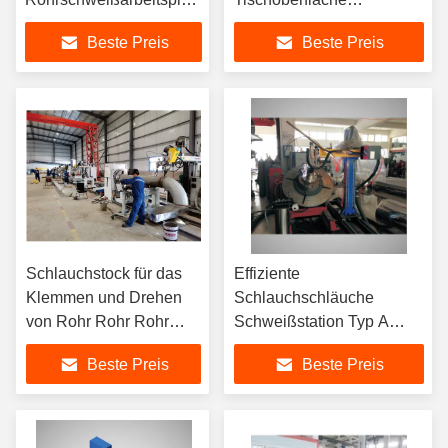
Schnelle Effizienz
Schweißpositionator
Beste Preis
Beste Preis
effizient
Schlauchstock für das
Effiziente
Klemmen und Drehen
Schlauchschläuche
von Rohr Rohr Rohr
Schweißstation Typ A
Flansche Rohr
Schlauchschläuche
Beste Preis
Beste Preis
Ellenbogen Rohr-Tee
Schweißmaschine
Rohr zum Reduktor