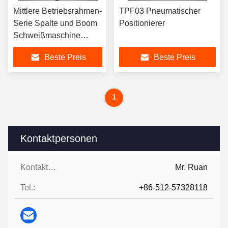
Mittlere Betriebsrahmen-
TPF03 Pneumatischer
Serie Spalte und Boom
Positionierer
Schweißmaschine
Manipulator HCJ2000
Beste Preis
Beste Preis
1
Kontaktpersonen
Kontaktpersonen:
Mr. Ruan
Tel.:
+86-512-57328118