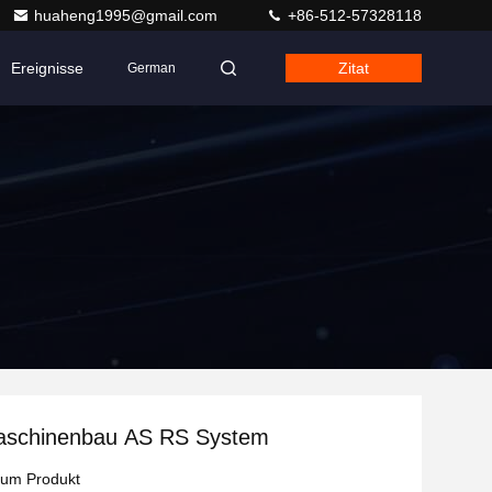
huaheng1995@gmail.com
+86-512-57328118
Ereignisse
Zitat
German
schinenbau AS RS System
zum Produkt