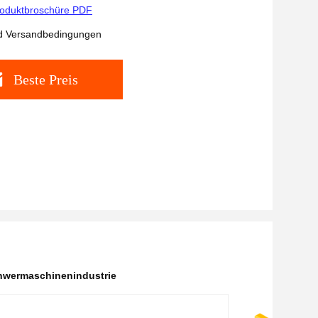
oduktbroschüre PDF
d Versandbedingungen
Beste Preis
chwermaschinenindustrie