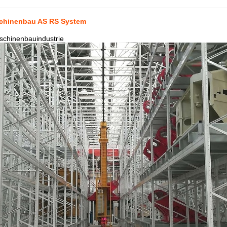
chinenbau AS RS System
chinenbauindustrie