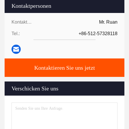
Schritt 4: Durchführung des Präzisionsschweißens
Automatisierte Schweißnahtidentifizierung und
Schweißdurchführung
Tags:
Roboter-Laserschweißmaschine
Schweißmaschine für Roboter
Laserverkleidungssystem
Kontaktpersonen
Kontaktpersonen:
Mr. Ruan
Tel.:
+86-512-57328118