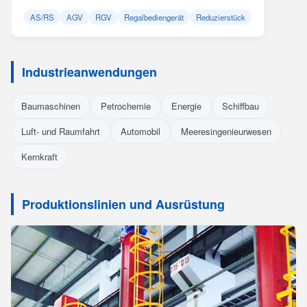
AS/RS
AGV
RGV
Regalbediengerät
Reduzierstück
Industrieanwendungen
Baumaschinen
Petrochemie
Energie
Schiffbau
Luft- und Raumfahrt
Automobil
Meeresingenieurwesen
Kernkraft
Produktionslinien und Ausrüstung