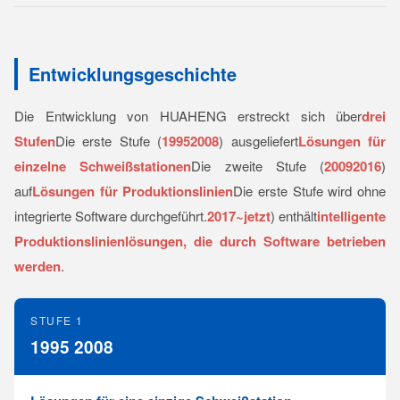
Entwicklungsgeschichte
Die Entwicklung von HUAHENG erstreckt sich über
drei
Stufen
Die erste Stufe (
1995­2008
) ausgeliefert
Lösungen für
einzelne Schweißstationen
Die zweite Stufe (
2009­2016
)
auf
Lösungen für Produktionslinien
Die erste Stufe wird ohne
integrierte Software durchgeführt.
2017~jetzt
) enthält
intelligente
Produktionslinienlösungen, die durch Software betrieben
werden
.
STUFE 1
1995 2008