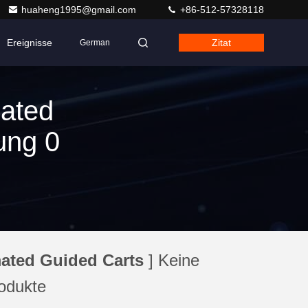
huaheng1995@gmail.com
+86-512-57328118
Ereignisse
Zitat
German
mated
ung 0
ated Guided Carts
] Keine
odukte