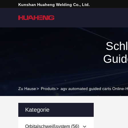
Kunshan Huaheng Welding Co., Ltd.
Schl
Guid
Zu Hause
>
Produits
>
agv automated guided carts Online-He
Kategorie
Orbitalschweißsystem
(56)