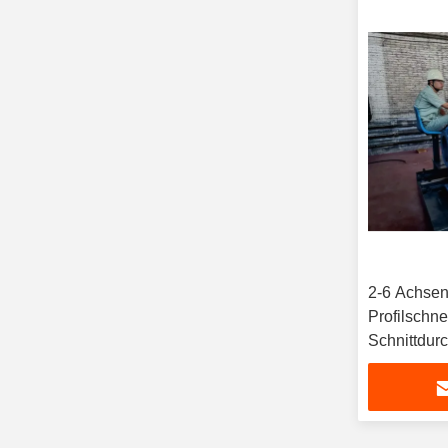
2-6 Achse
Profilschn
Schnittdur