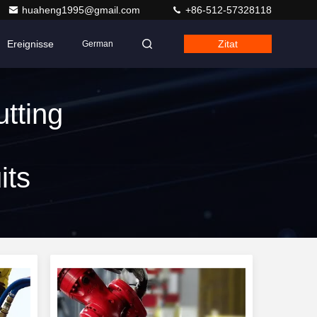
huaheng1995@gmail.com
+86-512-57328118
Ereignisse
Zitat
German
tting
its