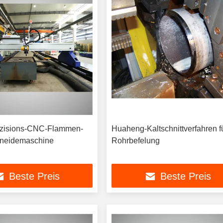
äzisions-CNC-Flammen-
Huaheng-Kaltschnittverfahren f
neidemaschine
Rohrbefelung
Beste Preis
Beste Preis