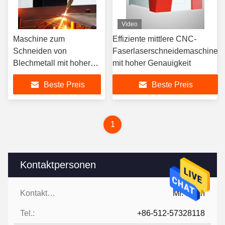
Video
Maschine zum
Effiziente mittlere CNC-
Schneiden von
Faserlaserschneidemaschine
Blechmetall mit hoher
mit hoher Genauigkeit
Präzision
Beste Preis
Beste Preis
1
Kontaktpersonen
Kontaktpersonen:
Mr. Ruan
Tel.:
+86-512-57328118