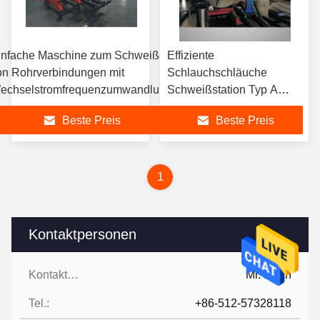
infache Maschine zum Schweißen
Effiziente
on Rohrverbindungen mit
Schlauchschläuche
echselstromfrequenzumwandlung
Schweißstation Typ A
Schlauchschläuche
Beste Preis
Beste Preis
Schweißmaschine
1
Kontaktpersonen
Kontaktpersonen:
Mr. Ruan
Tel.:
+86-512-57328118