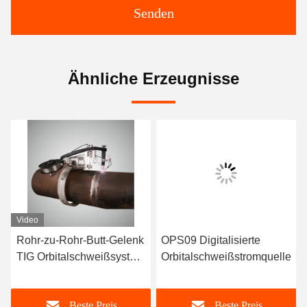
Senden
Ähnliche Erzeugnisse
Video
Rohr-zu-Rohr-Butt-Gelenk
OPS09 Digitalisierte
TIG Orbitalschweißsystem
Orbitalschweißstromquelle
hohe Effizienz
Beste Preis
Beste Preis