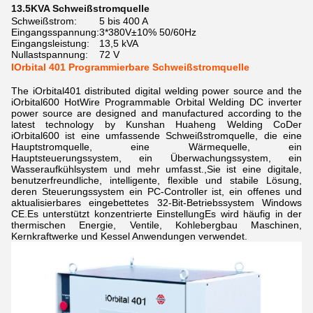
13.5KVA Schweißstromquelle
Schweißstrom:
5 bis 400 A
Eingangsspannung:
3*380V±10% 50/60Hz
Eingangsleistung:
13,5 kVA
Nullastspannung:
72 V
IOrbital 401 Programmierbare Schweißstromquelle
The iOrbital401 distributed digital welding power source and the
iOrbital600 HotWire Programmable Orbital Welding DC inverter
power source are designed and manufactured according to the
latest technology by Kunshan Huaheng Welding CoDer
iOrbital600 ist eine umfassende Schweißstromquelle, die eine
Hauptstromquelle, eine Wärmequelle, ein
Hauptsteuerungssystem, ein Überwachungssystem, ein
Wasseraufkühlsystem und mehr umfasst.,Sie ist eine digitale,
benutzerfreundliche, intelligente, flexible und stabile Lösung,
deren Steuerungssystem ein PC-Controller ist, ein offenes und
aktualisierbares eingebettetes 32-Bit-Betriebssystem Windows
CE.Es unterstützt konzentrierte EinstellungEs wird häufig in der
thermischen Energie, Ventile, Kohlebergbau Maschinen,
Kernkraftwerke und Kessel Anwendungen verwendet.