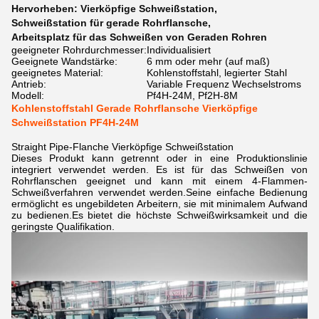
Hervorheben:
Vierköpfige Schweißstation
,
Schweißstation für gerade Rohrflansche
,
Arbeitsplatz für das Schweißen von Geraden Rohren
geeigneter Rohrdurchmesser:
Individualisiert
Geeignete Wandstärke:
6 mm oder mehr (auf maß)
geeignetes Material:
Kohlenstoffstahl, legierter Stahl
Antrieb:
Variable Frequenz Wechselstroms
Modell:
Pf4H-24M, Pf2H-8M
Kohlenstoffstahl Gerade Rohrflansche Vierköpfige
Schweißstation PF4H-24M
Straight Pipe-Flanche Vierköpfige Schweißstation
Dieses Produkt kann getrennt oder in eine Produktionslinie
integriert verwendet werden. Es ist für das Schweißen von
Rohrflanschen geeignet und kann mit einem 4-Flammen-
Schweißverfahren verwendet werden.Seine einfache Bedienung
ermöglicht es ungebildeten Arbeitern, sie mit minimalem Aufwand
zu bedienen.Es bietet die höchste Schweißwirksamkeit und die
geringste Qualifikation.