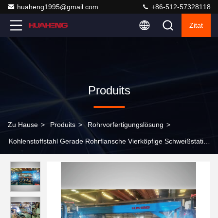
huaheng1995@gmail.com
+86-512-57328118
Zitat
Produits
Zu Hause
>
Produits
>
Rohrvorfertigungslösung
>
Kohlenstoffstahl Gerade Rohrflansche Vierköpfige Schweißstation
PF4H-24M