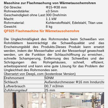
Maschine zur Flachmachung von Wärmetauscherrohren
Od-Strecke:
Φ15-Φ38 mm
Rohrwandstärke:
≤3.5mm
Geschwindigkeit ohne Last:
300 Dreh/min
Macht:
1.1 kW
Rohrmaterial:
Kohlenstoffstahl, Edelstahl, Titan usw.
Gewicht:
8 kg
QF025 Flachmachine für Wärmetauscherrohre
Die Ungleichmäßigkeit des Rohrmondes beim Schweißen von
Rohrblättern beeinträchtigt die Schweißqualität und das
Erscheinungsbild des Produkts.Dieses Produkt kann ersetzt
werden, indem der Messerhalter und der Messerkopf gewechselt
werden, um die Funktion der Schlauchöffnung zu erreichen.,
schnelle Schamperung, Entfernung des Schweißes und der
Schrägungen des Rohrgehäuses, schnell, effizient,
arbeitssparend und kann eine gute Lösung für das Problem der
Ungleichheit des Rohrmondes sein.
Übersetzt von DeepL.com (kostenlose Version)
Drehmoment
50NM
Schlauch
Außendurchmesser Ф16 mm Inndurchm
Luftverbrauch
00,7 m3/min
Zuführungslauf
25 mm