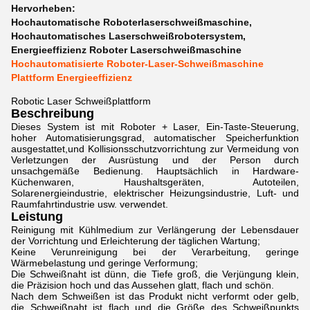
Hervorheben:
Hochautomatische Roboterlaserschweißmaschine
,
Hochautomatisches Laserschweißrobotersystem
,
Energieeffizienz Roboter Laserschweißmaschine
Hochautomatisierte Roboter-Laser-Schweißmaschine
Plattform Energieeffizienz
Robotic Laser Schweißplattform
Beschreibung
Dieses System ist mit Roboter + Laser, Ein-Taste-Steuerung,
hoher Automatisierungsgrad, automatischer Speicherfunktion
ausgestattet,und Kollisionsschutzvorrichtung zur Vermeidung von
Verletzungen der Ausrüstung und der Person durch
unsachgemäße Bedienung. Hauptsächlich in Hardware-
Küchenwaren, Haushaltsgeräten, Autoteilen,
Solarenergieindustrie, elektrischer Heizungsindustrie, Luft- und
Raumfahrtindustrie usw. verwendet.
Leistung
Reinigung mit Kühlmedium zur Verlängerung der Lebensdauer
der Vorrichtung und Erleichterung der täglichen Wartung;
Keine Verunreinigung bei der Verarbeitung, geringe
Wärmebelastung und geringe Verformung;
Die Schweißnaht ist dünn, die Tiefe groß, die Verjüngung klein,
die Präzision hoch und das Aussehen glatt, flach und schön.
Nach dem Schweißen ist das Produkt nicht verformt oder gelb,
die Schweißnaht ist flach und die Größe des Schweißpunkts