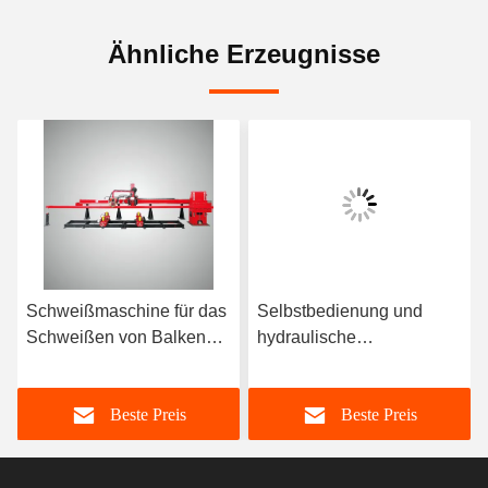
Ähnliche Erzeugnisse
Schweißmaschine für das
Selbstbedienung und
ine
Schweißen von Balken
hydraulische
mit Gantry Frame HLM
automatische
Schweißwalze 100-1000
Beste Preis
Beste Preis
mm/Min