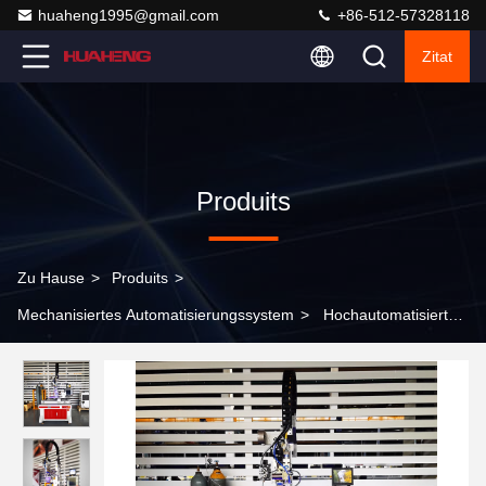
huaheng1995@gmail.com
+86-512-57328118
Zitat
Produits
Zu Hause
>
Produits
>
Mechanisiertes Automatisierungssystem
>
Hochautomatisierte
Roboter-Laser-Schweißmaschine Plattform Energieeffizienz