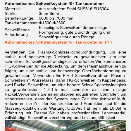
Automatisches Schweißsystem für Tankcontainer
Material:
aus rostfreiem Stahl SUS316,SUS304
Stärke:
3mm-8mm
Behälter-Länge:
5000 bis 7000 mm
Tankdurchmesser:
Φ1500-Φ2300
Einseitiges Schweißen, doppelseitige
Schweißende
Formgebung, gute Durchdringung und
Anforderung:
Schweißqualität durch Röntge
Automatisches Schweißsystem für Tankcontainer P+T
Verwenden Sie Plasma-Schlüssellochdurchdringung, um eine
stabile und hochwertige Rückseite zu gewährleisten; um eine
schnellere Schweißgeschwindigkeit zu erhalten,Wir kombinieren
TIG-Schweißen für die Abdeckung, um dem Plasmaschweißen zu
folgen, um eine stabile und hochwertige Oberflächenformung zu
gewährleisten. Verwenden Sie P + T-Schweißverfahren, Plasma-
Schweißen im Wurzelpass, dann TIG-Schweißen im Kappenpass,
zwei Fackel-Schweißen, um eine höhere Schweißgeschwindigkeit
zu gewährleisten, 1,3-1,5 mal schneller als eine einzige
Fackel.Verwenden Sie einen stabilen industriellen Controller, um
sicherzustellen, dass das System lange Zeit Modulentwurf läuft,
reduzieren die Zeit der Konstruktion und Produktion, gut für die
Massenproduktion und Wartung, Otto Arc hat mehr als 10 Jahre
Erfahrung mit Plasma,Wir haben professionelles Lehrmaterial,
vollständige Schweißprozessführung und Leistungsfähigkeit.