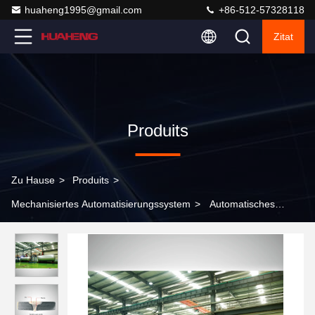
huaheng1995@gmail.com
+86-512-57328118
Zitat
Produits
Zu Hause
>
Produits
>
Mechanisiertes Automatisierungssystem
>
Automatisches
Schweißsystem für Tankcontainer P+T